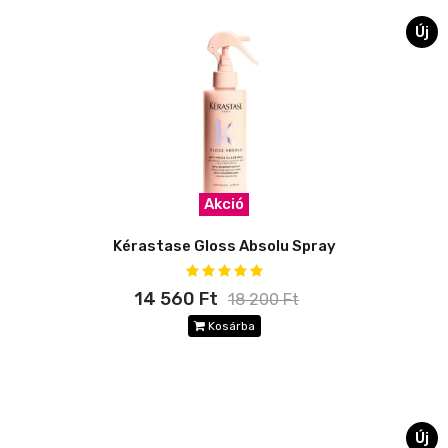
Új
Akció
Kérastase Gloss Absolu Spray
14 560 Ft
18 200 Ft
Kosárba
Új