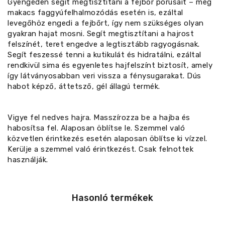
Gyengéden segít megtisztítani a fejbőr pórusait – még
makacs faggyúfelhalmozódás esetén is, ezáltal
levegőhöz engedi a fejbőrt, így nem szükséges olyan
gyakran hajat mosni. Segít megtisztítani a hajrost
felszínét, teret engedve a legtisztább ragyogásnak.
Segít feszessé tenni a kutikulát és hidratálni, ezáltal
rendkivül sima és egyenletes hajfelszínt biztosít, amely
így látványosabban veri vissza a fénysugarakat. Dús
habot képző, áttetsző, gél állagú termék.
Vigye fel nedves hajra. Masszírozza be a hajba és
habosítsa fel. Alaposan öblítse le. Szemmel való
közvetlen érintkezés esetén alaposan öblítse ki vízzel.
Kerülje a szemmel való érintkezést. Csak felnottek
használják.
Hasonló termékek