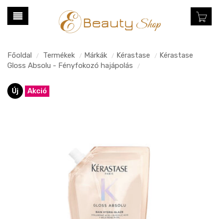
Főoldal
Termékek
Márkák
Kérastase
Kérastase
/
/
/
/
Gloss Absolu - Fényfokozó hajápolás
/
Új
Akció