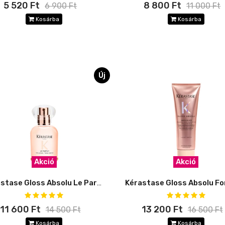
5 520 Ft
8 800 Ft
6 900 Ft
11 000 Ft
Kosárba
Kosárba
Új
Akció
Akció
Kérastase Gloss Absolu Le Parfum
Kérastase Gloss Absolu F
11 600 Ft
13 200 Ft
14 500 Ft
16 500 Ft
Kosárba
Kosárba