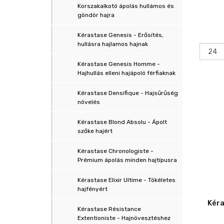
Korszakalkotó ápolás hullámos és
göndör hajra
Kérastase Genesis - Erősítés,
hullásra hajlamos hajnak
Kérastase Genesis Homme -
Hajhullás elleni hajápoló férfiaknak
Kérastase Densifique - Hajsűrűség
növelés
Kérastase Blond Absolu - Ápolt
szőke hajért
Kérastase Chronologiste -
Prémium ápolás minden hajtípusra
Kérastase Elixir Ultime - Tökéletes
hajfényért
Kérastase Résistance
Extentioniste - Hajnövesztéshez