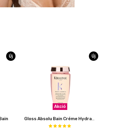
Új
Új
Akció
Bain
Gloss Absolu Bain Créme Hydra-Glaze 250 ml