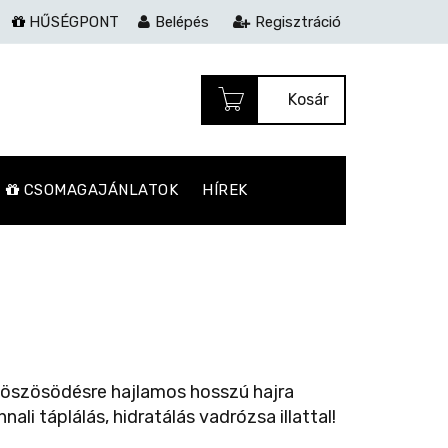
HŰSÉGPONT
Belépés
Regisztráció
Kosár
CSOMAGAJÁNLATOK
HÍREK
!
zöszösödésre hajlamos hosszú hajra
ali táplálás, hidratálás vadrózsa illattal!