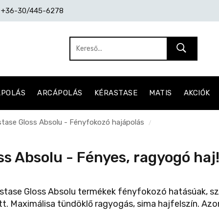
: +36-30/445-6278
ÁPOLÁS
ARCÁPOLÁS
KÉRASTASE
MATIS
AKCIÓK
stase Gloss Absolu - Fényfokozó hajápolás
/
ss Absolu - Fényes, ragyogó haj
stase Gloss Absolu termékek fényfokozó hatásúak, s
tt. Maximálisa tündöklő ragyogás, sima hajfelszín. Azonn