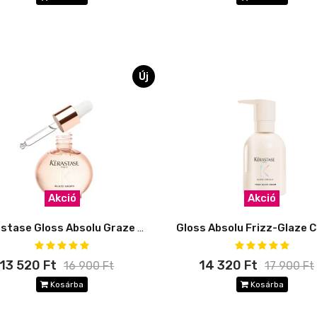
Új
Akció
Akció
Kérastase Gloss Absolu Graze Drops Oil
13 520 Ft
14 320 Ft
16 900 Ft
17 900 Ft
Kosárba
Kosárba