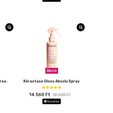
Új
Új
Akció
Gloss Absolu Frizz-Glaze Cream 240 ml
Kérastase Gloss Absolu Spray
14 560 Ft
18 200 Ft
Kosárba