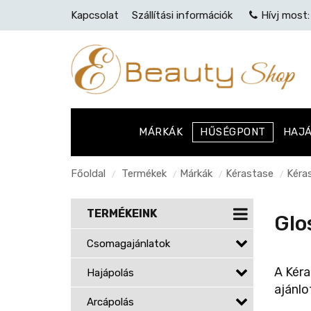
Kapcsolat
Szállítási információk
Hívj most
MÁRKÁK
HŰSÉGPONT
HAJ
Főoldal
Termékek
Márkák
Kérastase
Kéra
/
/
/
/
TERMÉKEINK
Glo
Csomagajánlatok
A Kéra
Hajápolás
ajánlo
Arcápolás