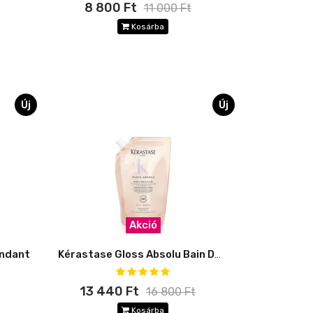
8 800 Ft
11 000 Ft
Kosárba
Új
Új
Akció
ondant
Kérastase Gloss Absolu Bain DOYPACK 500 ml
13 440 Ft
16 800 Ft
Kosárba