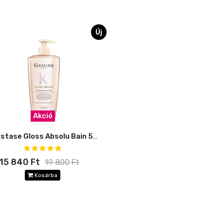
Új
Akció
Kérastase Gloss Absolu Bain 500 ml
15 840 Ft
19 800 Ft
Kosárba