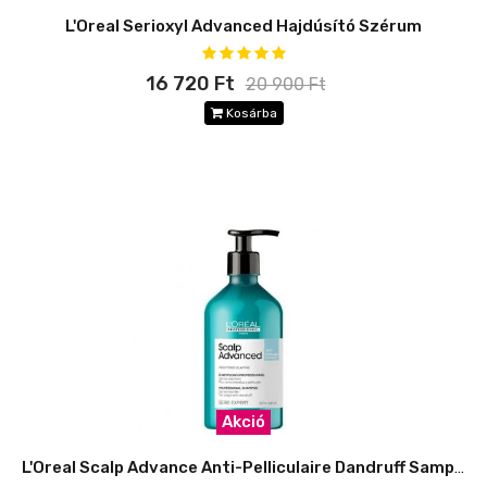
L'Oreal Serioxyl Advanced Hajdúsító Szérum
16 720 Ft
20 900 Ft
Kosárba
Akció
L'Oreal Scalp Advance Anti-Pelliculaire Dandruff Sampon 500ml