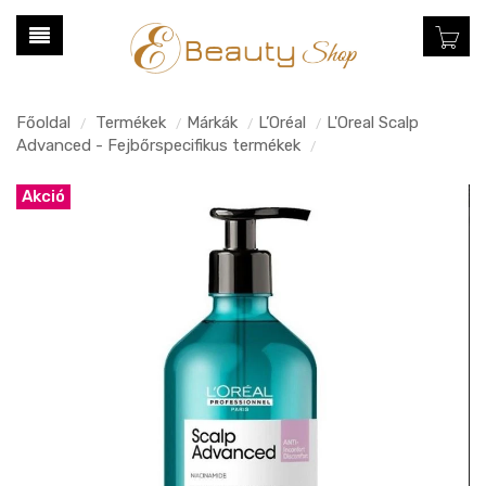
Főoldal
Termékek
Márkák
L’Oréal
L'Oreal Scalp
/
/
/
/
Advanced - Fejbőrspecifikus termékek
/
Akció