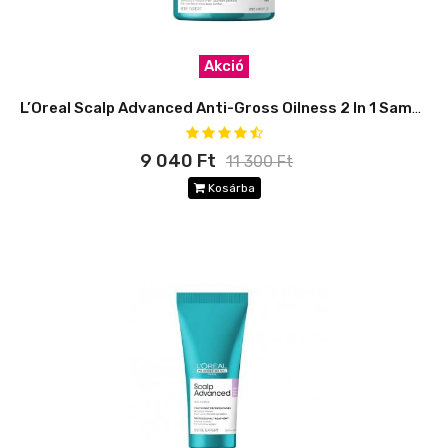
Akció
L’Oreal Scalp Advanced Anti-Gross Oilness 2 In 1 Sampon és maszk
9 040 Ft
11 300 Ft
Kosárba