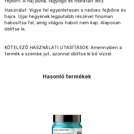
fejbőrt. A haj puha, ragyogó és hidratált lesz.
Használat: Vigye fel egyenletesen a nedves fejbőrre és
hajra. Ujjai hegyének legpuhább részével finoman
habosítsa fel, amíg világos habot nem kap. Alaposan
öblítse le.
KÖTELEZŐ HASZNÁLATI UTASÍTÁSOK: Amennyiben a
termék a szembe jut, azonnal öblítse ki bő vízzel.
Hasonló termékek