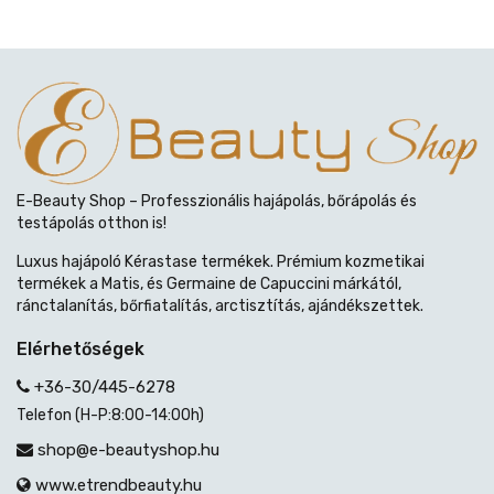
E-Beauty Shop – Professzionális hajápolás, bőrápolás és
testápolás otthon is!
Luxus hajápoló Kérastase termékek. Prémium kozmetikai
termékek a Matis, és Germaine de Capuccini márkától,
ránctalanítás, bőrfiatalítás, arctisztítás, ajándékszettek.
Elérhetőségek
+36-30/445-6278
Telefon (H-P:8:00-14:00h)
shop@e-beautyshop.hu
www.etrendbeauty.hu