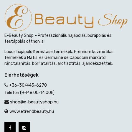
E-Beauty Shop – Professzionális hajápolás, bőrápolás és
testápolás otthon is!
Luxus hajápoló Kérastase termékek. Prémium kozmetikai
termékek a Matis, és Germaine de Capuccini márkától,
ránctalanítás, bőrfiatalítás, arctisztítás, ajándékszettek.
Elérhetőségek
+36-30/445-6278
Telefon (H-P:8:00-14:00h)
shop@e-beautyshop.hu
www.etrendbeauty.hu