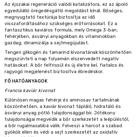
Az éjszakai regeneráció valódi katalizátora, ez az ápoló
egyedülálló öregedésgátló megoldást kínál. Bőséges,
megnyugtató textúrája biztosítja az idő
visszafordításához szükséges erőforrásokat. Ez a
fantasztikus kaviáros formula, mely Omega 3-ban,
fehérjében, ásványi anyagokban és vitaminokban
gazdag, dinamizálja a sejtmegújulást.
Tengeri glikogén és tamarind kivonatának köszönhetően
megszünteti a nap folyamán elszenvedett negatív
hatásokat. A bőr felfrissül és új életre kel, fiatalos és
ragyogó megjelenést biztosítva ébredéskor.
FŐ HATÓANYAGOK
Francia kaviár kivonat
Különösen magas fehérje és aminosav tartalmának
köszönhetően, a kaviár kivonat tápláló, hidratáló és
ásványi anyag pótló tulajdonsággal bír. Jótékony
tulajdonságai megvédik a bőr szerkezetét a leépüléstől,
a bőr rugalmasabbá válik. Felveszi a harcot a szabad
gyökök ellen és védi a sejt szerkezetét az oxidatív