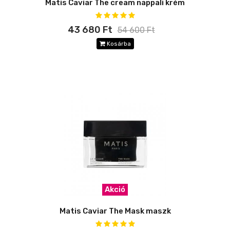
Matis Caviar The cream nappali krém
43 680 Ft
54 600 Ft
Kosárba
Akció
Matis Caviar The Mask maszk