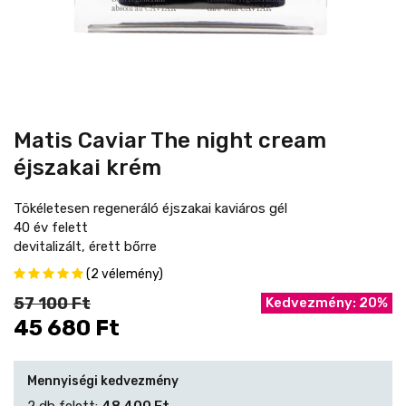
Matis Caviar The night cream
éjszakai krém
Tökéletesen regeneráló éjszakai kaviáros gél
40 év felett
devitalizált, érett bőrre
(2 vélemény)
57 100 Ft
Kedvezmény: 20%
45 680 Ft
Mennyiségi kedvezmény
2 db felett:
48 400 Ft