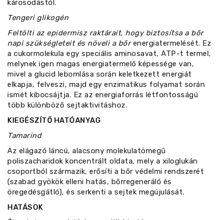
károsodástól.
Tengeri glikogén
Feltölti az epidermisz raktárait, hogy biztosítsa a bőr
napi szükségleteit és növeli a bőr
energiatermelését. Ez
a cukormolekula egy speciális aminosavat, ATP-t termel,
melynek igen magas energiatermelő képessége van,
mivel a glucid lebomlása során keletkezett energiát
elkapja, felveszi, majd egy enzimatikus folyamat során
ismét kibocsájtja. Ez az energiaforrás létfontosságú
több különböző sejtaktivitáshoz.
KIEGÉSZÍTŐ HATÓANYAG
Tamarind
Az elágazó láncú, alacsony molekulatömegű
poliszacharidok koncentrált oldata, mely a xiloglukán
csoportból származik, erősíti a bőr védelmi rendszerét
(szabad gyökök elleni hatás, bőrregeneráló és
öregedésgátló), és serkenti a sejtek megújulását.
HATÁSOK