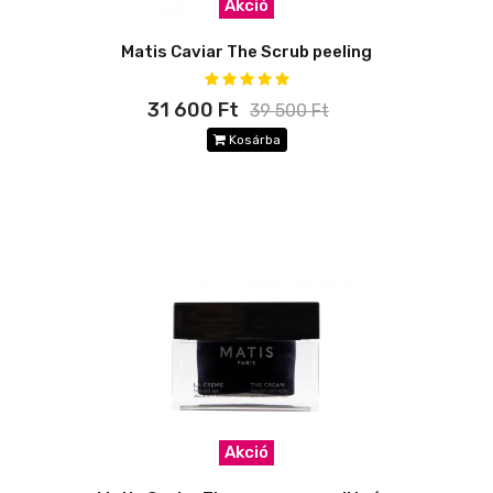
Akció
Matis Caviar The Scrub peeling
31 600 Ft
39 500 Ft
Kosárba
Akció