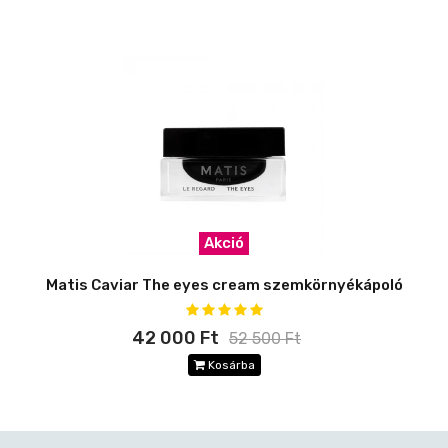
Akció
Matis Caviar The eyes cream szemkörnyékápoló
42 000 Ft
52 500 Ft
Kosárba