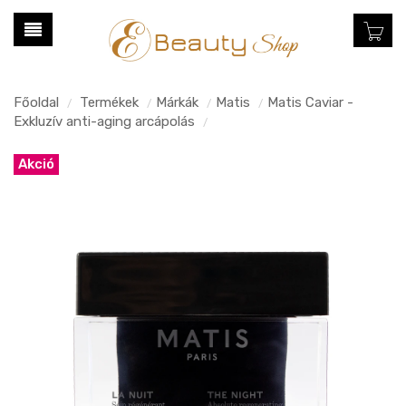
Főoldal
Termékek
Márkák
Matis
Matis Caviar -
/
/
/
/
Exkluzív anti-aging arcápolás
/
Akció