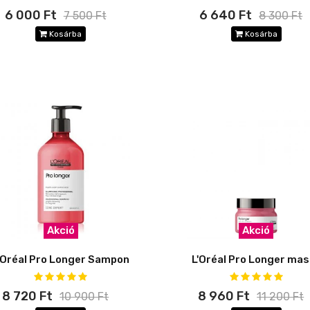
6 000 Ft
6 640 Ft
7 500 Ft
8 300 Ft
Kosárba
Kosárba
Akció
Akció
'Oréal Pro Longer Sampon
L'Oréal Pro Longer ma
8 720 Ft
8 960 Ft
10 900 Ft
11 200 Ft