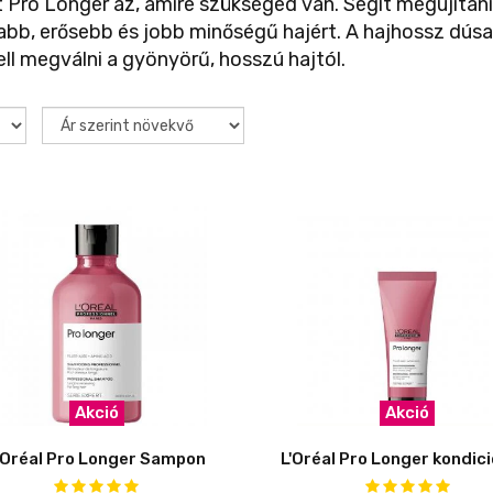
 Pro Longer az, amire szükséged van. Segít megújítani 
bb, erősebb és jobb minőségű hajért. A hajhossz dúsab
ll megválni a gyönyörű, hosszú hajtól.
Akció
Akció
'Oréal Pro Longer Sampon
L'Oréal Pro Longer kondic