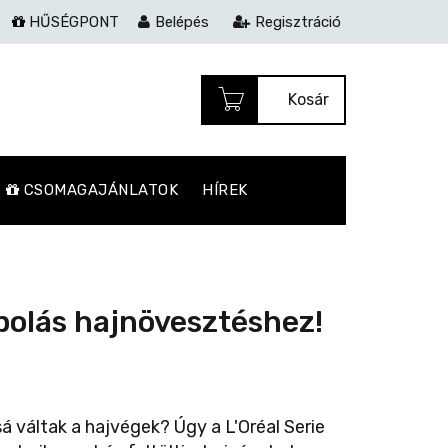
HŰSÉGPONT
Belépés
Regisztráció
Kosár
CSOMAGAJÁNLATOK
HÍREK
Ápolás hajnövesztéshez!
 váltak a hajvégek? Úgy a L'Oréal Serie