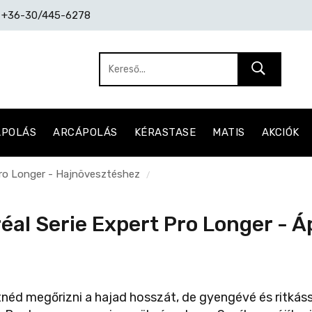
: +36-30/445-6278
ÁPOLÁS
ARCÁPOLÁS
KÉRASTASE
MATIS
AKCIÓK
Pro Longer - Hajnövesztéshez
/
réal Serie Expert Pro Longer - 
néd megőrizni a hajad hosszát, de gyengévé és ritkássá