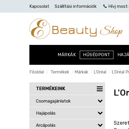
Kapcsolat
Szállítási információk
Hívj most
MÁRKÁK
HŰSÉGPONT
HAJ
Főoldal
Termékek
Márkák
L’Oréal
L'Oréal 
/
/
/
/
TERMÉKEINK
L'O
Csomagajánlatok
Hajápolás
Szeret
Arcápolás