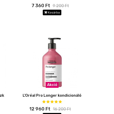
7 360 Ft
9 200 Ft
Kosárba
Akció
szk
L'Oréal Pro Longer kondicionáló
12 960 Ft
16 200 Ft