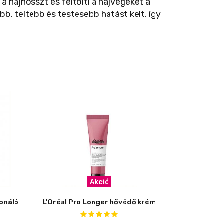
a hajhosszt és feltölti a hajvégeket a
b, teltebb és testesebb hatást kelt, így
Akció
ionáló
L'Oréal Pro Longer hővédő krém