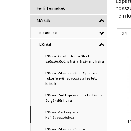
Expert
hossza
Férfi termékek
nem ke
Márkák
Kérastase
L’Oréal
L'Oréal Keratin Alpha Sleek -
szöszösödő, párára érzékeny hajra
L'Oreal Vitamino Color Spectrum -
Tükörfényű ragyogás a festett
hajnak
L'Oréal Curl Expression - Hullámos
és göndör hajra
L'Oréal Pro Longer -
Hajnövesztéshez
L
L'Oréal Vitamino Color -