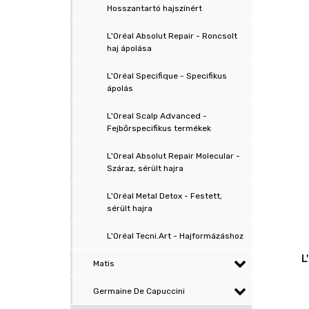
Hosszantartó hajszínért
L'Oréal Absolut Repair - Roncsolt
haj ápolása
L'Oréal Specifique - Specifikus
ápolás
L'Oreal Scalp Advanced -
Fejbőrspecifikus termékek
L'Oreal Absolut Repair Molecular -
Száraz, sérült hajra
L'Oréal Metal Detox - Festett,
sérült hajra
L'Oréal Tecni.Art - Hajformázáshoz
L
Matis
Germaine De Capuccini