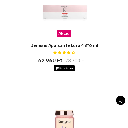
Akció
Genesis Apaisante kúra 42*6 ml
62 960 Ft
78 700 Ft
Kosárba
Új