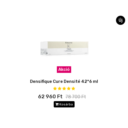
Új
Akció
Densifique Cure Densité 42*6 ml
62 960 Ft
78 700 Ft
Kosárba