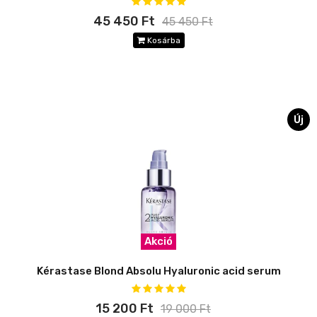
45 450 Ft
45 450 Ft
Kosárba
Új
Akció
Kérastase Blond Absolu Hyaluronic acid serum
15 200 Ft
19 000 Ft