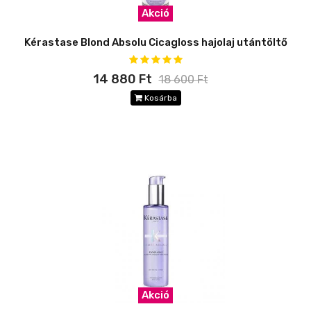
Akció
Kérastase Blond Absolu Cicagloss hajolaj utántöltő
14 880 Ft
18 600 Ft
Kosárba
Akció