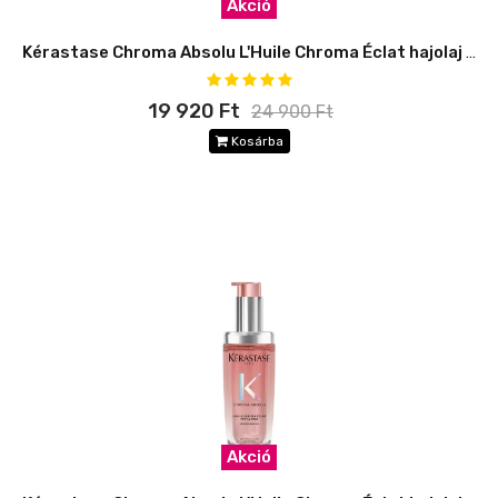
Akció
Kérastase Chroma Absolu L'Huile Chroma Éclat hajolaj - utántölthető
19 920 Ft
24 900 Ft
Kosárba
Akció