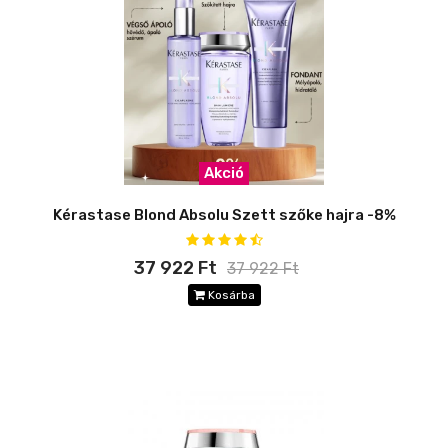
Akció
Kérastase Blond Absolu Szett szőke hajra -8%
37 922 Ft
37 922 Ft
Kosárba