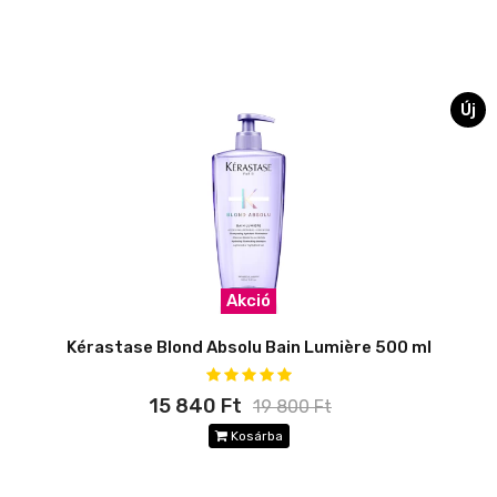
Új
Akció
Kérastase Blond Absolu Bain Lumière 500 ml
15 840 Ft
19 800 Ft
Kosárba