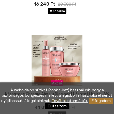
16 240 Ft
20 300 Ft
Kosárba
Akció
A weboldalon sütiket (cookie-kat) használunk, hogy a
Kérastase Chroma Absolu Rich szett festett hajra -8%
biztonságos böngészés mellett a legjobb felhasználói élményt
nyújthassuk látogatóinknak.
További információk.
Elfogadom
Elutasítom
41 814 Ft
41 814 Ft