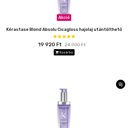
Akció
Kérastase Blond Absolu Cicagloss hajolaj utántölthető
19 920 Ft
24 900 Ft
Kosárba
Új