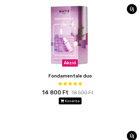
Új
Akció
Fondamentale duo
14 800 Ft
18 500 Ft
Kosárba
Új