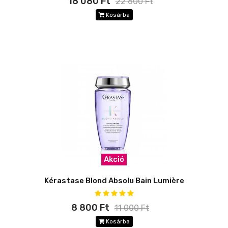
18 080 Ft
22 600 Ft
Kosárba
Akció
Kérastase Blond Absolu Bain Lumière
8 800 Ft
11 000 Ft
Kosárba