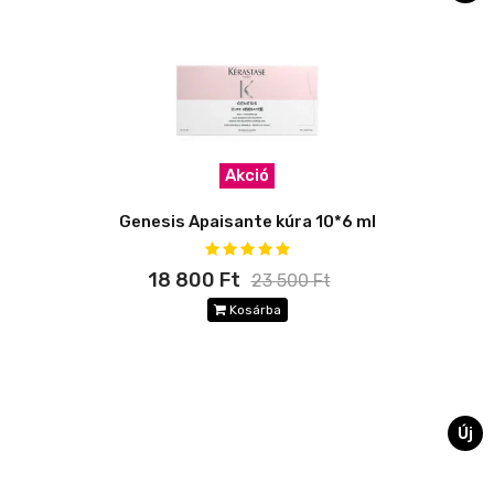
Akció
Genesis Apaisante kúra 10*6 ml
18 800 Ft
23 500 Ft
Kosárba
Új